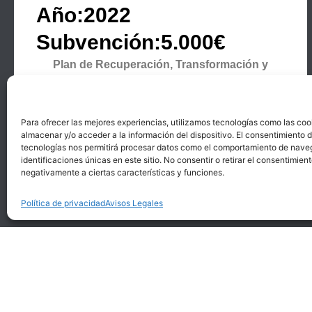
Año:2022
Subvención:5.000€
Plan de Recuperación, Transformación y
Resiliencia financiado por la Unión Europea –
Next Generation EU (PRTR-NG)
Para ofrecer las mejores experiencias, utilizamos tecnologías como las coo
almacenar y/o acceder a la información del dispositivo. El consentimiento 
tecnologías nos permitirá procesar datos como el comportamiento de nave
identificaciones únicas en este sitio. No consentir o retirar el consentimien
negativamente a ciertas características y funciones.
Política de privacidad
Avisos Legales