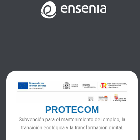
PROTECOM
Subvención para el mantenimiento del empleo, la
transición ecológica y la transformación digital.