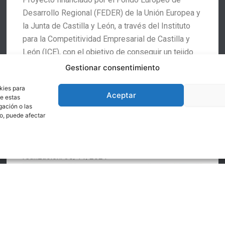
Desarrollo Regional (FEDER) de la Unión Europea y
la Junta de Castilla y León, a través del Instituto
para la Competitividad Empresarial de Castilla y
León (ICE), con el objetivo de conseguir un tejido
empresarial más competitivo digitalmente.
Gestionar consentimiento
Descripción del proyecto
Implantación y
kies para
certificación medioambiental por la norma ISO
Aceptar
de estas
14001 y consultoría de ciberseguridad para
gación o las
to, puede afectar
implantación de la norma 27001
Expediente nº:03/18/SO/0014 Plazo de
realización: 30/11/2021