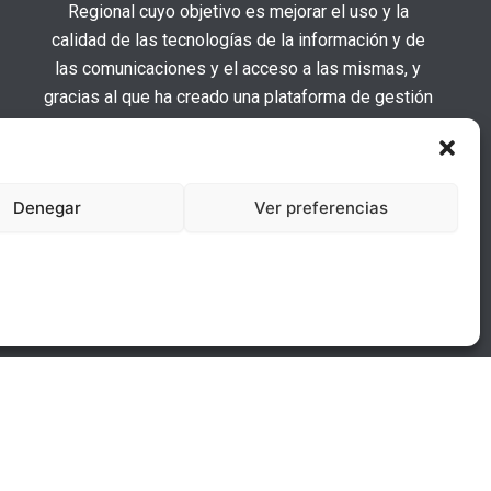
Regional cuyo objetivo es mejorar el uso y la
calidad de las tecnologías de la información y de
las comunicaciones y el acceso a las mismas, y
gracias al que ha creado una plataforma de gestión
comercial y automatizado la puerta para la mejorar
de la competitividad y la productividad de la
empresa. 15/01/2020. Para ello ha contado con el
Denegar
Ver preferencias
apoyo del Programa TicCámaras de la Cámara de
Comercio de Soria.
“Una manera de hacer Europa”